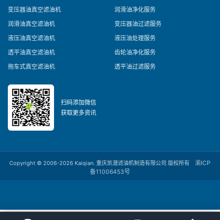
变压器油真空滤油机
润滑油净化服务
润滑油真空滤油机
变压器油过滤服务
液压油真空滤油机
液压油处理服务
透平油真空滤油机
齿轮油净化服务
拖车式真空滤油机
透平油过滤服务
扫码添加微信
获取更多资讯
渝ICP
Copyright © 2006-2026 Kaiqian. 重庆凯潜滤油机制造有限公司 版权所有
备11006453号