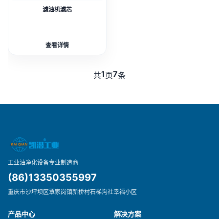
滤油机滤芯
查看详情
1
7
共
页
条
工业油净化设备专业制造商
(86)13350355997
重庆市沙坪坝区覃家岗镇新桥村石梯沟社幸福小区
产品中心
解决方案