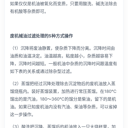
如果仅仅是机油被氧化而变质，只要用酸洗、碱洗法除去
有机酸等杂质即可。
废机械油过滤处理的5种方式操作
（1）沉降将废油静置，使杂质下降而分离。沉降时间由
油质和油温决定。油温越高，粘度越小，杂质越容易下
降，沉降时间越短。一般机油中杂质的沉降时间跟温度有
如下表的关系或通过除杂型过滤。
（2）蒸馏把经过沉降处理除去沉淀物后的废机油放入蒸
馏烧瓶内。装好蒸馏装置，加热进行常压蒸馏。在180℃
馏出的是汽油，180～360℃的馏分是柴油，留下的是机
油。如果已知废机油内没有汽油、柴油等杂质，可以省掉
这一步操作。
（3）酸洗把沉降、蒸馏后的机油放入一只大烧杯里，加