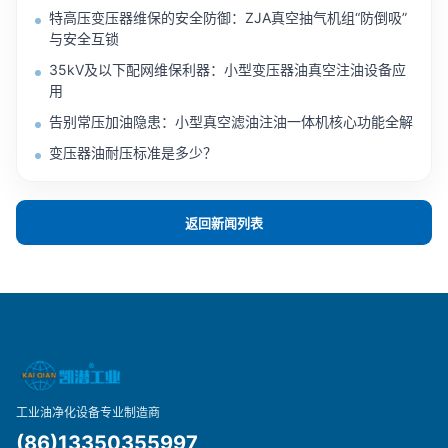
特高压变压器维保的安全防御：ZJA真空抽气机组“防倒吸”
与安全互锁
35kV及以下配网维保利器：小型变压器油真空注油设备应
用
告别常压加油隐患：小型真空滤油注油一体机核心功能全解
变压器油耐压标准是多少？
返回新闻列表
工业油净化设备专业制造商
(86)13350355997