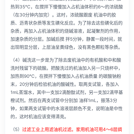
热到35℃，在搅拌下慢慢加入占机油体积约6～的浓硫酸
（在30分钟内加完）。这时，浓硫酸跟废 机油中的胶
质、沥青状杂质等发生磺化反应。为了除去这些磺化后的
杂质，再加入占机油体积的烧碱溶液，起凝聚剂的作用，
加速杂质的分层。加碱后搅 拌5分钟，静置一段时间，就
出现明显分层，上层油呈黄绿色，没有黑色颗粒等杂质。
（4）碱洗这一步是为了除去废机油中的有机酸和中和酸
洗时残留下的硫酸。把酸洗过的机油加入另一只烧杯中，
加热到90℃，在搅拌下慢慢加入占机油质量 的碳酸钠粉
末，20分钟后检验机油的酸碱性。取两支试管，各加入
1mL蒸馏水，其中一支加2滴酚酞试剂，另一支加2滴甲基
橙试剂。然后在两支试管中分别加 油样1mL，振荡3分
钟，如果两支试管中的水溶液层颜色不变，说明油是中性
的，这时机油应该变得清亮。
（5）
过滤工业上用滤油机过滤。家用机油可用4～6层绸