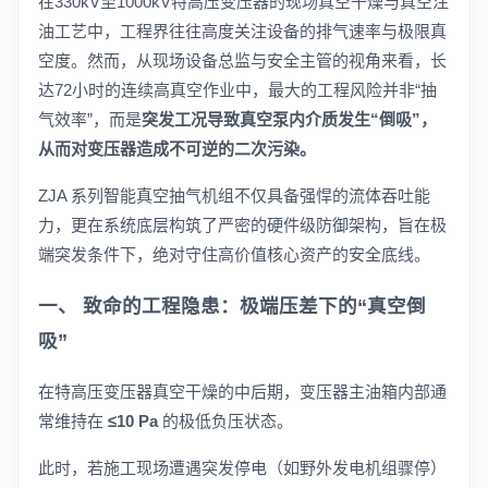
在330kV至1000kV特高压变压器的现场真空干燥与真空注
油工艺中，工程界往往高度关注设备的排气速率与极限真
空度。然而，从现场设备总监与安全主管的视角来看，长
达72小时的连续高真空作业中，最大的工程风险并非“抽
气效率”，而是
突发工况导致真空泵内介质发生“倒吸”，
从而对变压器造成不可逆的二次污染。
ZJA 系列智能真空抽气机组不仅具备强悍的流体吞吐能
力，更在系统底层构筑了严密的硬件级防御架构，旨在极
端突发条件下，绝对守住高价值核心资产的安全底线。
一、 致命的工程隐患：极端压差下的“真空倒
吸”
在特高压变压器真空干燥的中后期，变压器主油箱内部通
常维持在
≤10 Pa
的极低负压状态。
此时，若施工现场遭遇突发停电（如野外发电机组骤停）