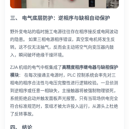
三、 电气底层防护：逆相序与缺相自动保护
野外变电站的临时施工电源往往存在相序接反或电网波动
的隐患。 如果三相电源相序错误，真空泵电机将发生反
转。这不仅无法抽气，反而会主动将空气向变压器内鼓
入，瞬间破坏绝缘干燥环境。
ZJA 机组的电气中枢集成了
高精度相序继电器与缺相保护
模块
： 在每次接通主电源时，PLC 控制系统会率先对三
相电的相序合法性与电压完整性进行逻辑校验。一旦侦测
到逆相序或任意一相缺失，主接触器将被强制物理锁死，
系统拒绝启动并触发面板声光报警。只有当现场供电完全
符合标准规范时，泵组才被允许投入运行，从源头上杜绝
了反转事故。
四、 结论