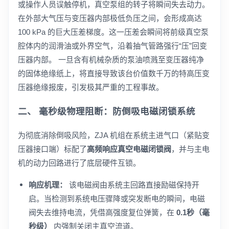
或操作人员误触停机，真空泵组的转子将瞬间失去动力。
在外部大气压与变压器内部极低负压之间，会形成高达
100 kPa 的巨大压差梯度。这一压差会瞬间将前级真空泵
腔体内的润滑油或外界空气，沿着抽气管路强行“压”回变
压器内部。 一旦含有机械杂质的泵油喷溅至变压器纯净
的固体绝缘纸上，将直接导致该台价值数千万的特高压变
压器绝缘报废，引发极其严重的工程事故。
二、 毫秒级物理阻断：防倒吸电磁闭锁系统
为彻底消除倒吸风险，ZJA 机组在系统主进气口（紧贴变
压器接口端）标配了
高频响应真空电磁闭锁阀
，并与主电
机的动力回路进行了底层硬件互锁。
响应机理：
该电磁阀由系统主回路直接励磁保持开
启。当检测到系统电压骤降或突发断电的瞬间，电磁
阀失去维持电流，凭借高强度复位弹簧，在
0.1秒（毫
秒级）
内强制关闭主真空流道。