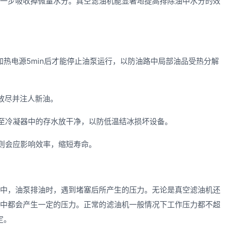
一步吸收掉微量水分。真空滤油机能显著地提高排除油中水分的效
电源5min后才能停止油泵运行，以防油路中局部油品受热分解
放尽并注人新油。
冷凝器中的存水放干净，以防低温结冰损坏设备。
则会应影响效率，缩短寿命。
，油泵排油时，遇到堵塞后所产生的压力。无论是
真空滤油机
还
中都会产生一定的压力。正常的滤油机一般情况下工作压力都不超
定。