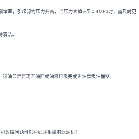
塞，引起滤筒压力升高，当压力表值达到0.4MPa时，需及时更
持清洁。
吸油口是否离开油面或油液已吸完或进油管吸住桶壁；
油机故障问题
可以在线联系凯潜滤油机！