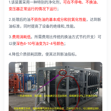
1.该装置采用一种特别的净化剂，
可在不停电、不换油、
变压器正常运行的情况下运行
；
2.处理后的油
不损伤油的基本成分和抗氧化性能
，达到新
油标准，同时提高了设备的绝缘和_性能。
3.
费用消耗低
。所需费用比传统的换油方式节约开支）
可
以使
深色6-10号油变为2-4号颜色
；
4.降低介质损耗因数，使其达到新油指标。