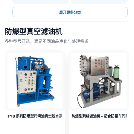
展开更多分类
防爆型真空滤油机
多种型号可选，满足不同油品净化与处理需求
TYB 系列防爆型润滑油真空脱水净化机组
防爆型聚结滤油机 - 适合防暴车间防爆