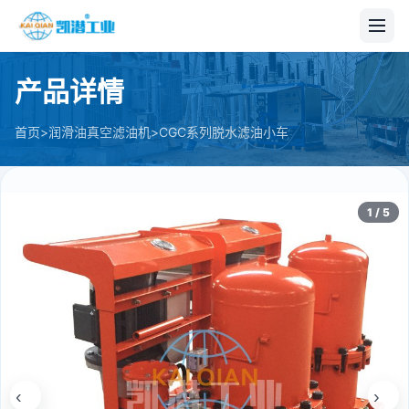
产品详情
>
>
首页
润滑油真空滤油机
CGC系列脱水滤油小车
1 / 5
‹
›