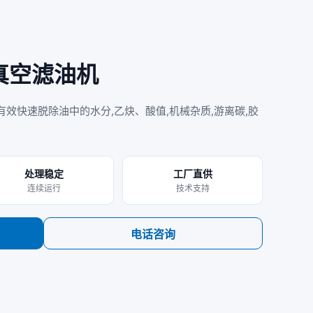
油真空滤油机
效快速脱除油中的水分,乙炔、酸值,机械杂质,游离碳,胶
处理稳定
工厂直供
连续运行
技术支持
电话咨询