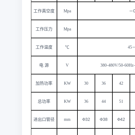
工作真空度
Mpa
－
工作压力
Mpa
工作温度
℃
45
电 源
V
380-480V/50-60Hz-
加热功率
KW
30
36
42
总功率
KW
36
44
51
32
38
42
进出口管径
mm
Φ
Φ
Φ