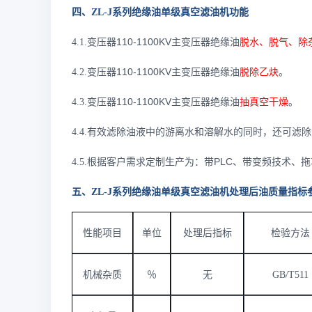
四、ZL-J系列绝缘油单级真空滤油机功能
110-1100KV
4.1.
变压器
主变压器绝缘油
脱水、脱气、除
110-1100KV
4.2.
变压器
主变压器绝缘油
脱除乙炔
。
110-1100KV
4.3.
变压器
主变压器绝缘油
抽真空干燥
。
4.4.
有效滤除
油液中的游离水和
溶解水的同时，还可滤除
PLC
4.5.
根据客户需求定制生产为：带
、带变频技术、拖
五、ZL-J系列绝缘油单级真空滤油机处理后油质量指标
性能项目
单位
处理后指标
检验方法
机械杂质
％
无
GB/T511