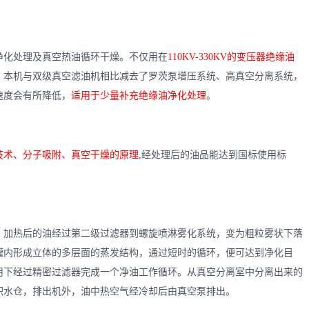
净化处理及真空热油循环干燥。不仅用在
110KV-330KV
的变压器绝缘油
，本机与双级真空滤油机相比减去了罗茨泵增压系统、高真空分离系统，
速度会有所降低，
适用于少量补充绝缘油净化处理
。
技术、分子吸附、真空干燥的原理
,
经处理后的油品能达到国标使用标
，加热后的油经过第二级过滤器到螺旋喷淋雾化系统，变为粗粒雾状下落
罐内形成立体的多层面的蒸发结构，通过短时的循环，便可达到净化目
用下经过精密过滤器完成一个净油工作循环。从真空分离室中分离出来的
积水仓，排出机外，油中热空气经冷却后由真空泵排出。