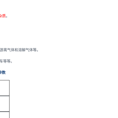
杂质
。
游离气体和
溶解气体等。
车等等。
参数