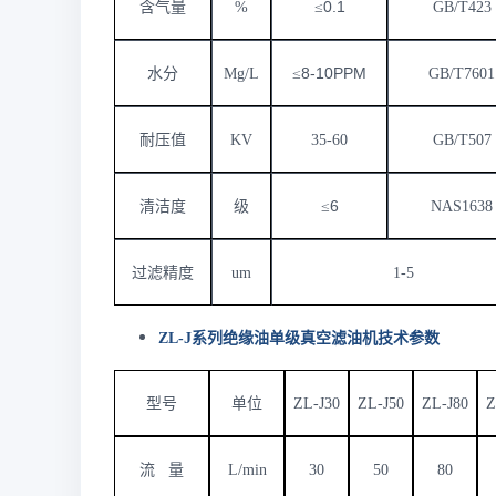
0.1
含气量
%
≤
GB/T423
8-10PPM
水分
Mg/L
≤
GB/T7601
耐压值
KV
35-60
GB/T507
6
清洁度
级
≤
NAS1638
过滤精度
um
1-5
ZL-J系列绝缘油单级真空滤油机技术参数
型号
单位
ZL-J30
ZL-J50
ZL-J80
Z
流 量
L/min
30
50
80