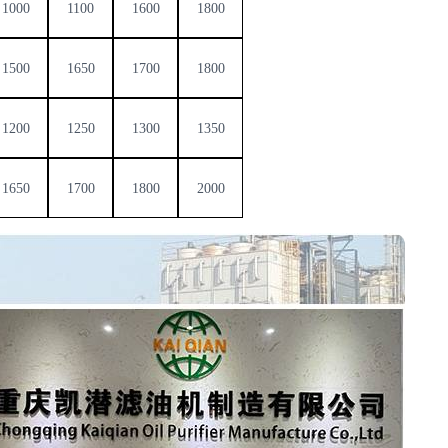
1000
1100
1600
1800
1500
1650
1700
1800
1200
1250
1300
1350
1650
1700
1800
2000